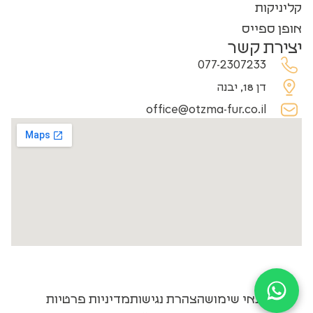
קליניקות
אופן ספייס
יצירת קשר
077-2307233
דן 18, יבנה
office@otzma-fur.co.il
תנאי שימוש
הצהרת נגישות
מדיניות פרטיות