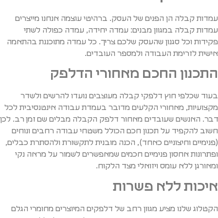
עמדות קבלה הן הפנים של העסק. ברהיטי עוצמה אנחנו מייצרים
עמדות קבלה במגוון מבנים: עמדה יחידה, עמדה כפולה לשתי
פקידות וכל סגנון שהעסק שלכם צריך. כל עמדה מתוכננת בהתאמה
אישית לזרימת העבודה ולמספר העובדים.
התכנון החכם מאחורי הדלפק
בעוד שכלפי חוץ דלפקי קבלה מעוצבים נועדו להרשים ולשדר
מקצועיות, מאחורי הקלעים מדובר בעמדת עבודה אינטנסיבית לכל
דבר. האנשים שעובדים מאחור דלפק הקבלה מבלים שם זמן רב. לכן
חשוב להקפיד על תכנון חכם הכולל משטחי עבודה רחבים ונוחים
(פנימיים וחיצוניים כאחד), הכנה מובנית לתקשורת ולהסתרת כבלים,
ופתרונות אחסון פנימיים חכמים שמאפשרים לשמור על מראה נקי
ומאורגן ללא עומס ויזואלי מצד הלקוח.
איכות ללא פשרות
הקטלוג שלנו מציע מגוון רחב של דלפקים המיוצרים מחומרי הגלם