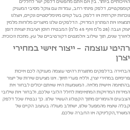
האיכותיים ביותר. בין אם אתם מחפשים דלפק ישר לחללים
קומפקטיים, דלפק פינתי רחב, עמדות עם צוקל מסיבי המעניק
נוכחות יוקרתית או דלפק בעל קווים מינימליסטיים ונקיים, אצלנו
תמצאו את הפתרון המדויק. הדלפקים שלנו מיוצרים מלוחות מלמין
יצוק ועבה (28 מ"מ ואף 45 מ"מ) המבטיח חוסן ויציבות יוצאת דופן
לאורך שנים, תוך שילוב אלמנטים דקורטיביים של עץ, מתכת וזכוכית.
רהיטי עוצמה – ייצור אישי במחירי
יצרן
הבחירה בדלפקים מתוצרת רהיטי עוצמה מעניקה לכם איכות
פרימיום במחירי יצרן, וללא פערי תיווך. אנו מציעים שירות של ייצור
בהתאמה אישית מלאה. המשמעות היא שאתם יכולים לבחור את
המידות המדויקות המתאימות לחלל הלובי שלכם, ולבחור את שילובי
הצבעים והגימורים מתוך הקטלוג העשיר שלנו. כך נבטיח שכל דלפק
קבלה שיצא מהמפעל שלנו, ישתלב מעולה בעיצוב הקיים של
המשרד,הקליניקה או החברה שלכם.