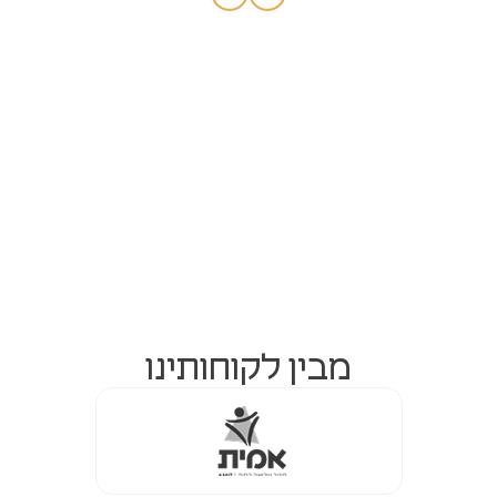
ק
ב
ל
ה
מ
ש
ר
ד
י
ת
ל
א
מבין לקוחותינו
ב
י
ב