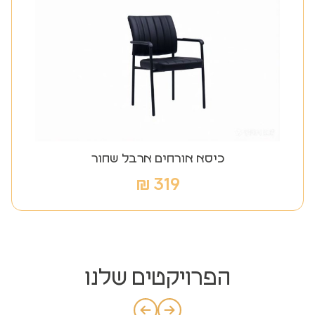
כיסא אורחים ארבל שחור
₪
319
ד
ל
הפרויקטים שלנו
פ
ק