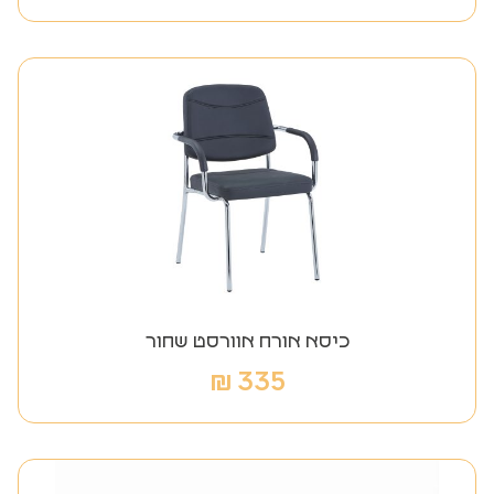
כיסא אורח אוורסט שחור
₪
335