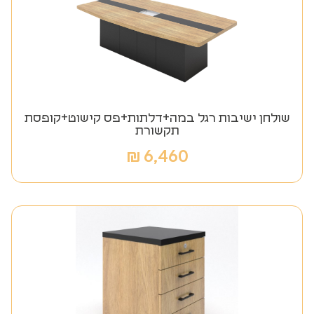
שולחן ישיבות רגל במה+דלתות+פס קישוט+קופסת
תקשורת
₪
6,460