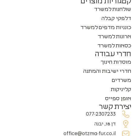
קטגוריות מוצרים
שולחנות למשרד
דלפקי קבלה
כונניות מדפים למשרד
ארונות למשרד
כסאות למשרד
חדרי עבודה
מוסדות חינוך
חדרי ישיבות והמתנה
משרדים
קליניקות
אופן ספייס
יצירת קשר
077-2307233
דן 18, יבנה
office@otzma-fur.co.il