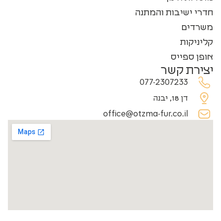
חדרי ישיבות והמתנה
משרדים
קליניקות
אופן ספייס
יצירת קשר
077-2307233
דן 18, יבנה
office@otzma-fur.co.il