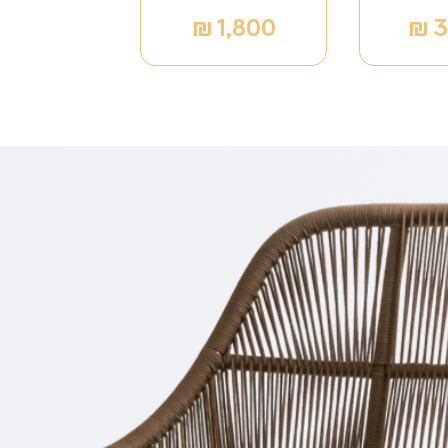
₪
1,800
₪
3