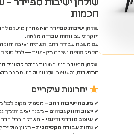
שולחן ישיבות ספיידר – ע
חכמות
שולחן
ישיבות ספיידר
הוא פתרון מושלם לחד
ויוקרתי
עם
נוחות עבודה מלאה
.
עם משטח עבודה רחב, תשתית יציבה וחזקה, וס
מספק חוויית ישיבה מקצועית — לכל סוגי הפג
שולחן ספיידר בנוי באיכות גבוהה להעניק
תמ
ממושכות
, והעיצוב שלו עושה רושם כבר מהכ
יתרונות עיקריים
✔
משטח ישיבות רחב
– מספיק מקום לכל מ
✔
ייצוב וחוזק גבוהים
– מבנה יציב ותומך גם
✔
עיצוב מודרני ודינמי
– משתלב בכל חדר י
✔
נוחות עבודה מקסימלית
– תכנון מוקפד 