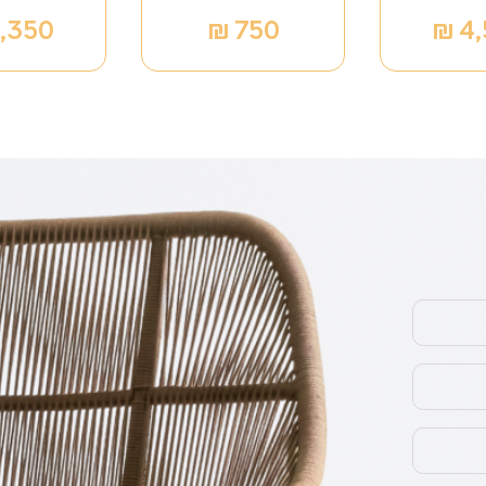
,350
₪
750
₪
4