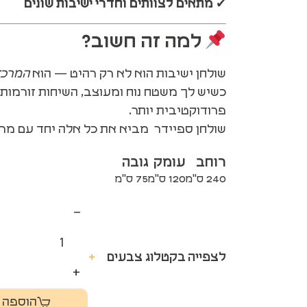
✔
מתאים לצוותים וחדרי ישיבות שונים
למה זה חשוב?
שולחן ישיבות הוא לא רק רהיט — הוא
המרכז
כשיש לך משטח נוח ומעוצב, השיחות זורמות 
פרודוקטיבית יותר.
שולחן ספיידר מביא את כל אלה יחד עם מר
רוחב
עומק
גובה
240 ס"מ
120 ס"מ
75 ס"מ
−
לצפייה בקטלוג צבעים
+
+
הוספה 