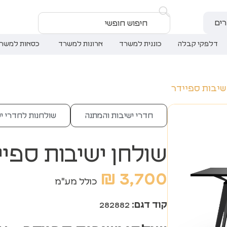
ים
דלפקי קבלה
כוננית למשרד
ארונות למשרד
כסאות למשר
שיבות ספיידר
חדרי ישיבות והמתנה
שולחנות לחדרי י
שולחן ישיבות ספיי
₪
3,700
כולל מע"מ
קוד דגם:
282882