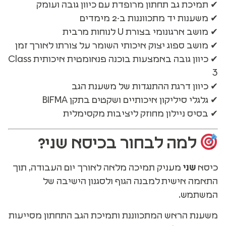
✔ תמיכת גב תחתון מרופדת עם כיוון גובה ועומק
✔ משענות יד מתכווננות ב-2 מימדים
✔ מושב ארגונומי בצורת U לנוחות מרבית
✔ מושב ספוג יצוק איכותי השומר על צורתו לאורך זמן
✔ כיוון גובה באמצעות בוכנה פנאומטית איכותית Class
3
✔ כיוון דרגת ההתנגדות של משענת הגב
✔ גלגלי סיליקון איכותיים ושקטים בתקן BIFMA
✔ בסיס ניילון מחוזק ליציבות מקסימלית
למה לבחור בכיסא שני?
כיסא
שני
מעניק תמיכה מלאה לאורך יום העבודה, תוך
התאמה אישית למבנה הגוף ולסגנון הישיבה של
המשתמש.
משענת הראש המתכווננת ותמיכת הגב התחתון מסייעות