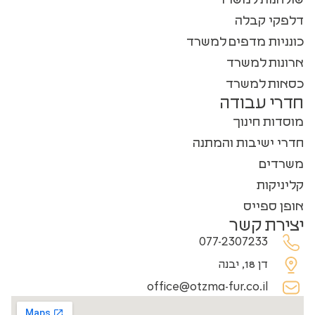
דלפקי קבלה
כונניות מדפים למשרד
ארונות למשרד
כסאות למשרד
חדרי עבודה
מוסדות חינוך
חדרי ישיבות והמתנה
משרדים
קליניקות
אופן ספייס
יצירת קשר
077-2307233
דן 18, יבנה
office@otzma-fur.co.il