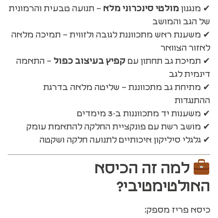
✔ מנגנון
מולטי סינכרוני מלא
– תנועה טבעית והרמונית
של הגב והמושב
✔ משענת ראש מתכווננת לגובה ולזווית – תמיכה מלאה
לאזור הצוואר
✔ תמיכת גב תחתון עם
קפיץ בעיצוב כפול
– התאמה
דינמית לגב
✔ מתיחת גב מתכווננת – שליטה מלאה בדרגת
ההתנגדות
✔ משענות יד מתכווננות ב-3 מימדים
✔ מושב רשת עם פונקציית החלקה להתאמת עומק
✔ גלגלי סיליקון איכותיים לתנועה חלקה ושקטה
למה זה הכיסא
האולטימטיבי?
כיסא פריז מספק: