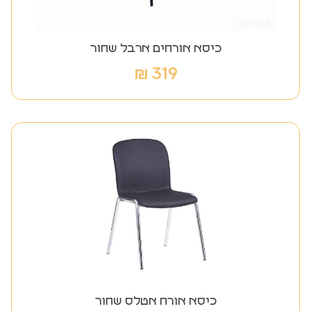
כיסא אורחים ארבל שחור
₪
319
כיסא אורח אטלס שחור