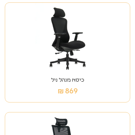
כיסא מנהל ניל
₪
869