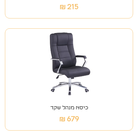
₪
215
כיסא מנהל שקד
₪
679