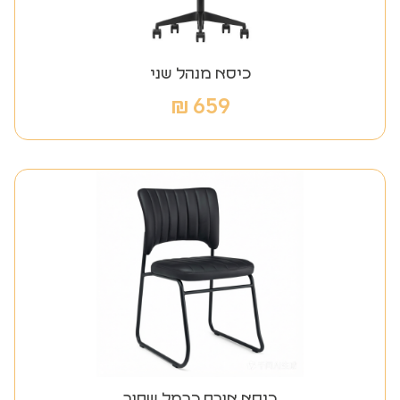
כיסא מנהל שני
₪
659
כיסא אורח כרמל שחור