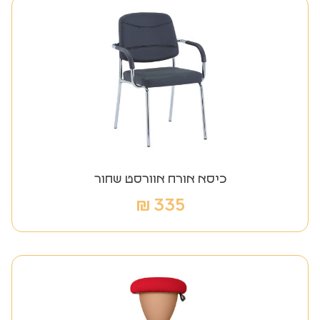
כיסא אורח אוורסט שחור
₪
335