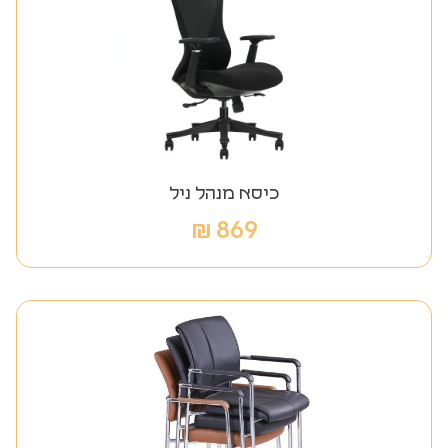
כיסא מנהל ניל
₪
869