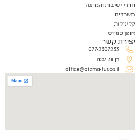
חדרי ישיבות והמתנה
משרדים
קליניקות
אופן ספייס
יצירת קשר
077-2307233
דן 18, יבנה
office@otzma-fur.co.il