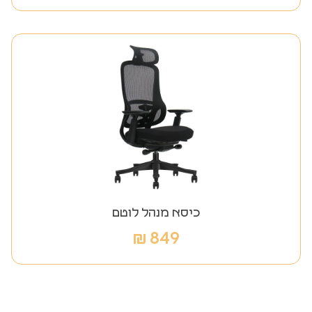
כיסא מנהל לוטם
₪
849