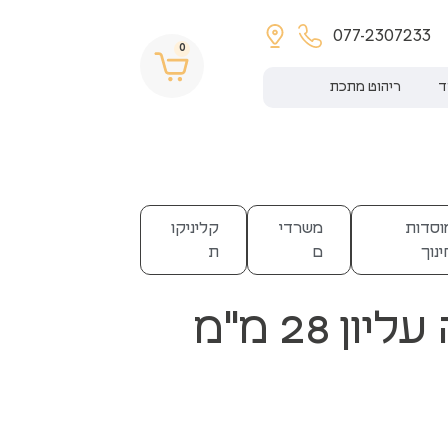
077-2307233
0
ד
ריהוט מתכת
וסדות
משרדי
קליניקו
ינוך
ם
ת