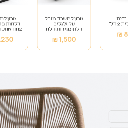
 ידית
ארון למשרד מנהל
 דל'
על גלגלים
דלתות פת
דלת-מגירות-דלת
פתח אחסו
₪
,230
₪
1,500