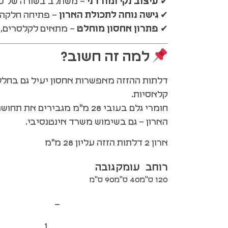
✔
עיצוב נקי ומודרני
– משתלב בשורה של סג
✔
גישה נוחה לתכולת הארון
– פתיחה חלקה 
✔
פתרון אחסון מוחלט
– מתאים לקלסרים, ת
למה זה חשוב?
דלתות ההזזה מאפשרות אחסון יעיל גם בחלל
קלאסיות.
חומרי גלם בעובי 28 מ"מ מגביר
הארון – גם בשימוש משרד אינטנסיבי.
ארון 2 דלתות הזזה עליון 28 מ"מ
רוחב
עומק
גובה
120 ס"מ
40 ס"מ
90 ס"מ
−