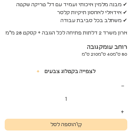
✔ מבנה מלמין איכותי ועמיד עם דל' טריקה שקטה
✔ אידאלי לאחסון תיקיות קלסר
✔ משתלב בכל סביבת עבודה
ארון משרד 2 דלתות פתיחה לכל הגובה + קסקט 28 מ"מ
רוחב
עומק
גובה
80 ס"מ
40 ס"מ
210 ס"מ
לצפייה בקטלוג צבעים
+
−
+
הוספה לסל