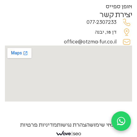
אופן ספייס
יצירת קשר
077-2307233
דן 18, יבנה
office@otzma-fur.co.il
תנאי שימוש
הצהרת נגישות
מדיניות פרטיות