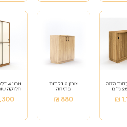
 2 דלתות הזזה
ארון 2 דלתות
ארון 4
פתיחה
חלוקה שוו
,300
₪
880
₪
1