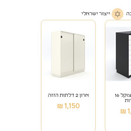
ה
ייצור ישראלי
ארגז על צוקל 16
ארון 2 דלתות הזזה
ות
₪
1,150
₪
1