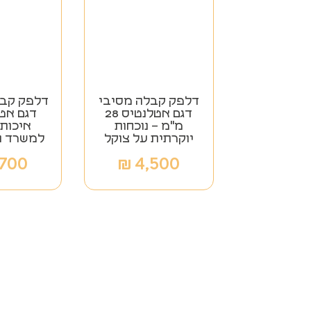
דלפק קבלה מסיבי
דלפק קבל
דגם אטלנטיס 28
דגם אט
מ"מ – נוכחות
איכות 
יוקרתית על צוקל
למשרד ו
,700
₪
4,500