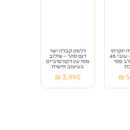
 יוקרתי
דלפק קבלה ישר
דגם ספיר – עובי 45
דגם סהר – שילוב
ב פסי
פסי עץ דקורטיביים
ת
בעיצוב אישית
₪
3,990
₪
5