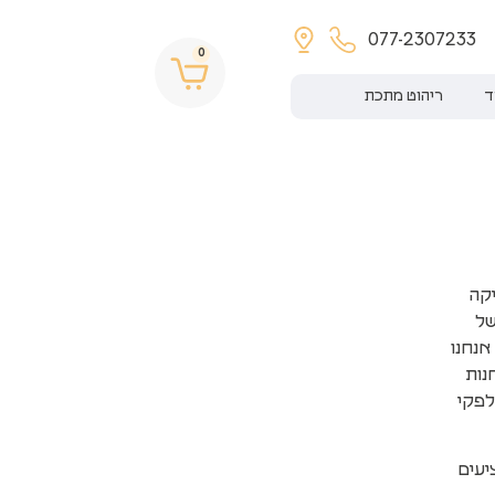
077-2307233
0
ד
ריהוט מתכת
יקה
של
אנחנו
נות
לפקי
יעים