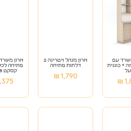
משרד עם
ארון מנהל ויטרינה 2
ה + כוננית
דלתות פתיחה
פתיחה לכל 
ל
קסקט 28 מ"מ
₪
1,790
1,375
₪
1