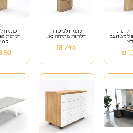
 דלתות
כוננית למשרד
כוננית 
פתיחה 80 למטה גב
דלתות פתיחה 40
א
למט
₪
745
830
₪
1