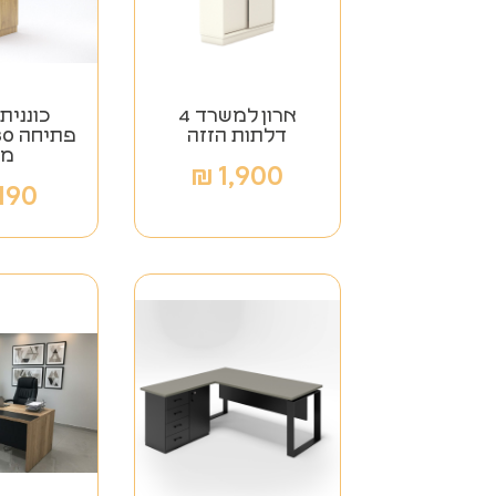
ארון למשרד 4
כוננית
דלתות הזזה
מל
₪
1,900
,190