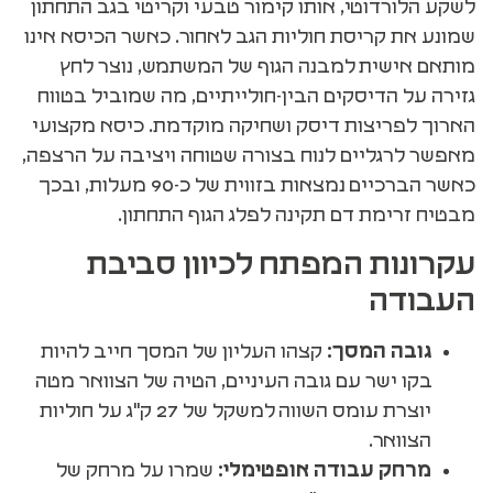
לשקע הלורדוטי, אותו קימור טבעי וקריטי בגב התחתון
שמונע את קריסת חוליות הגב לאחור. כאשר הכיסא אינו
מותאם אישית למבנה הגוף של המשתמש, נוצר לחץ
גזירה על הדיסקים הבין-חולייתיים, מה שמוביל בטווח
הארוך לפריצות דיסק ושחיקה מוקדמת. כיסא מקצועי
מאפשר לרגליים לנוח בצורה שטוחה ויציבה על הרצפה,
כאשר הברכיים נמצאות בזווית של כ-90 מעלות, ובכך
מבטיח זרימת דם תקינה לפלג הגוף התחתון.
עקרונות המפתח לכיוון סביבת
העבודה
גובה המסך:
קצהו העליון של המסך חייב להיות
בקו ישר עם גובה העיניים, הטיה של הצוואר מטה
יוצרת עומס השווה למשקל של 27 ק"ג על חוליות
הצוואר.
מרחק עבודה אופטימלי:
שמרו על מרחק של