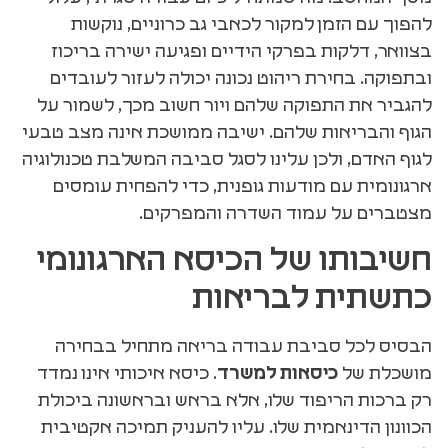
להפוך עם הזמן למקור לכאבי גב כרוניים, נוקשות
בצוואר, דלקות בפרקי הידיים ופגיעה ישירה בריכוז
ובתפוקה. בחירת ריהוט נכונה יכולה לעזור לעובדים
להגביר את התפוקה שלהם ויור חשוב מכך, לשמור על
הגוף והבריאות שלהם. ישיבה ממושכת אינה מצב טבעי
לגוף האדם, ולכן עלינו לסגל סביבה המשלבת טכנולוגיה
ארגונומית עם מודעות גופנית, כדי להפחית עומסים
מצטברים על עמוד השדרה והמפרקים.
חשיבותו של הכיסא הארגונומי
כתשתית לבריאות
הבסיס לכל סביבת עבודה בריאה מתחיל בבחירה
מושכלת של
כיסאות למשרד
. כיסא איכותי אינו נמדד
רק ברכות הריפוד שלו, אלא בראש ובראשונה ביכולת
הכוונון הדינאמית שלו. עליו להעניק תמיכה אקטיבית