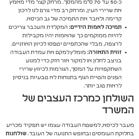
כ-50 עד 70 ס"מ מהמסך. מרחק קצר מדי מאמץ
את שרירי העין, ומרחק רב מדי גורם לנו לרכון
קדימה ולאבד את התמיכה של גב הכיסא.
תמיכה לאמות הידיים:
המקלדת והעכבר צריכים
להיות ממוקמים כך שהאמות יהיו מקבילות
לרצפה, מבלי שהכתפיים יטפסו לכיוון האוזניים.
זווית התאורה:
מומלץ למקם את עמדת העבודה
בניצב לחלון או למקור אור חזק כדי למנוע
השתקפויות על המסך, הגורמות לכיווץ שרירי
הפנים והטיית הגוף בתנוחות לא טבעיות בניסיון
לראות טוב יותר.
השולחן כמרכז העצבים של
המשרד
מעבר לכיסא, למשטח העבודה עצמו יש תפקיד מכריע
בחלוקת העומסים ובחופש התנועה של העובד.
שולחנות