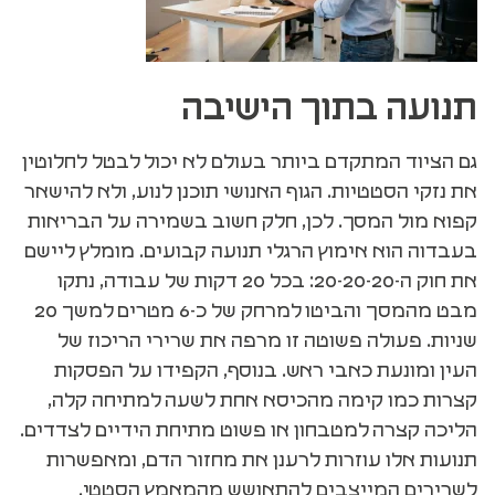
תנועה בתוך הישיבה
גם הציוד המתקדם ביותר בעולם לא יכול לבטל לחלוטין
את נזקי הסטטיות. הגוף האנושי תוכנן לנוע, ולא להישאר
קפוא מול המסך. לכן, חלק חשוב בשמירה על הבריאות
בעבדוה הוא אימוץ הרגלי תנועה קבועים. מומלץ ליישם
את חוק ה-20-20-20: בכל 20 דקות של עבודה, נתקו
מבט מהמסך והביטו למרחק של כ-6 מטרים למשך 20
שניות. פעולה פשוטה זו מרפה את שרירי הריכוז של
העין ומונעת כאבי ראש. בנוסף, הקפידו על הפסקות
קצרות כמו קימה מהכיסא אחת לשעה למתיחה קלה,
הליכה קצרה למטבחון או פשוט מתיחת הידיים לצדדים.
תנועות אלו עוזרות לרענן את מחזור הדם, ומאפשרות
לשרירים המייצבים להתאושש מהמאמץ הסטטי.