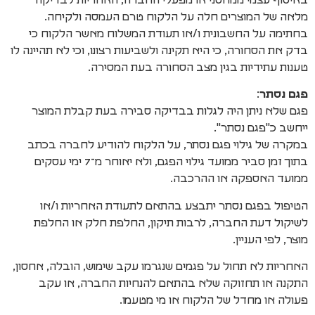
מלאה של המוצרים חלה על הלקוח טרם העמסה ולקיחה.
בחתימה על החשבונית ו/או תעודת המשלוח מאשר הלקוח כי
בדק את הסחורה, כי היא תקינה ולשביעות רצונו, וכי לא תהיינה לו
טענות עתידיות בגין מצב הסחורה בעת המסירה.
פגם נסתר
:
פגם שלא ניתן היה לגלות בבדיקה סבירה בעת קבלת המוצר
ייחשב כ"פגם נסתר".
במקרה של גילוי פגם נסתר, על הלקוח להודיע לחברה בכתב
בתוך זמן סביר ממועד גילוי הפגם, ולא יאוחר מ־7 ימי עסקים
ממועד האספקה או ההרכבה.
הטיפול בפגם נסתר יתבצע בהתאם לתעודת האחריות ו/או
לשיקול דעת החברה, לרבות תיקון, החלפת חלק או החלפת
מוצר, לפי העניין.
האחריות לא תחול על פגמים שנגרמו עקב שימוש, הובלה, אחסון,
התקנה או תחזוקה שלא בהתאם להנחיות החברה, או עקב
פעולה או מחדל של הלקוח או מי מטעמו.