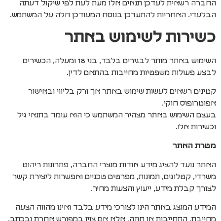
החברה רשאית לעדכן תנאים אלו מעת לעת לפי שיקול דעתה
הבלעדי. האחריות להתעדכן בנוסח המעודכן חלה על המשתמש.
כשירות לשימוש באתר
השימוש באתר מותר לבגירים בלבד, בני 18 ומעלה, הכשירים
לבצע פעולות משפטיות מחייבות בהתאם לדין.
קטינים רשאים לעשות שימוש באתר אך ורק בליווי ובאישור
אפוטרופוס חוקי.
בעצם השימוש באתר מצהיר המשתמש כי הוא עומד בתנאי גיל
וכשירות אלו.
מטרת האתר
האתר נועד להציג מידע אודות מוצרי החברה, פתרונות ריהוט
משרדי, קטלוגים, תמונות, מפרטים טכניים ואפשרות ליצירת קשר
לצורך קבלת מידע, ייעוץ והצעות מחיר.
המידע המוצג באתר הינו לצורכי מידע בלבד ואינו מהווה הצעה
מחייבת, התחייבות או חוזה, אלא אם צוין במפורש אחרת ובכתב.