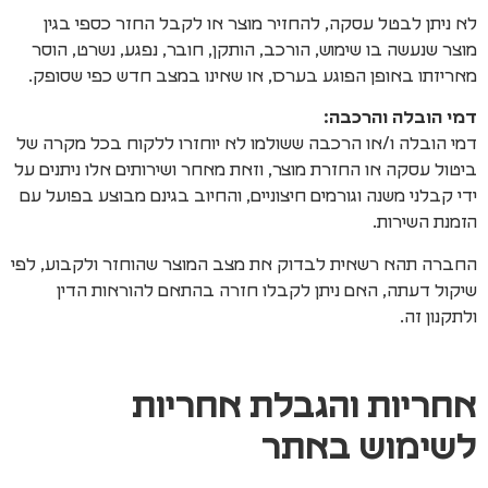
לא ניתן לבטל עסקה, להחזיר מוצר או לקבל החזר כספי בגין
מוצר שנעשה בו שימוש, הורכב, הותקן, חובר, נפגע, נשרט, הוסר
מאריזתו באופן הפוגע בערכו, או שאינו במצב חדש כפי שסופק.
דמי הובלה והרכבה
:
דמי הובלה ו/או הרכבה ששולמו לא יוחזרו ללקוח בכל מקרה של
ביטול עסקה או החזרת מוצר, וזאת מאחר ושירותים אלו ניתנים על
ידי קבלני משנה וגורמים חיצוניים, והחיוב בגינם מבוצע בפועל עם
הזמנת השירות.
החברה תהא רשאית לבדוק את מצב המוצר שהוחזר ולקבוע, לפי
שיקול דעתה, האם ניתן לקבלו חזרה בהתאם להוראות הדין
ולתקנון זה.
אחריות והגבלת אחריות
לשימוש באתר