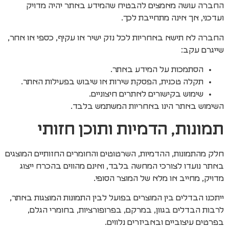
החברה עושה מאמצים להבטיח שהמידע באתר יהיה מדויק
ועדכני, אך אינה מתחייבת לכך.
החברה לא תישא באחריות לכל נזק ישיר או עקיף, כספי או אחר,
שייגרם עקב:
הסתמכות על המידע באתר.
תקלה טכנית, הפסקת שירות או שיבוש בפעילות האתר.
שימוש בקישורים לאתרים חיצוניים.
השימוש באתר הינו באחריות המשתמש בלבד.
תמונות, הדמיות ותוכן חזותי
חלק מהתמונות, ההדמיות, השרטוטים והחומרים החזותיים המוצגים
באתר נועדו לצורכי המחשה בלבד, ואינם מהווים בהכרח ייצוג
מדויק, מחייב או מלא של המוצר הסופי.
ייתכנו הבדלים בין המוצרים בפועל לבין התמונות המוצגות באתר,
לרבות הבדלים בגוון, במרקם, בפרופורציות, בחומרי הגלם,
בפרטים עיצוביים ובאביזרים נלווים.