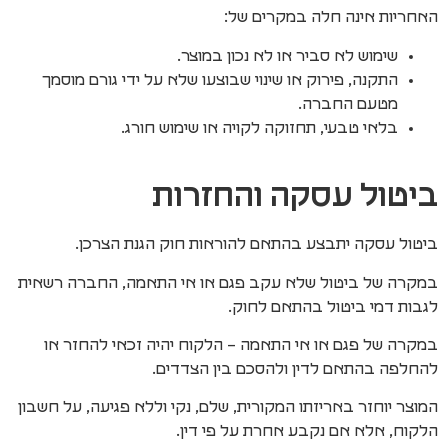
האחריות אינה חלה במקרים של:
שימוש לא סביר או לא נכון במוצר.
התקנה, פירוק או שינוי שבוצעו שלא על ידי גורם מוסמך
מטעם החברה.
בלאי טבעי, תחזוקה לקויה או שימוש חורג.
ביטול עסקה והחזרות
ביטול עסקה יתבצע בהתאם להוראות חוק הגנת הצרכן.
במקרה של ביטול שלא עקב פגם או אי התאמה, החברה רשאית
לגבות דמי ביטול בהתאם לחוק.
במקרה של פגם או אי התאמה – הלקוח יהיה זכאי להחזר או
להחלפה בהתאם לדין ולהסכם בין הצדדים.
המוצר יוחזר באריזתו המקורית, שלם, נקי וללא פגיעה, על חשבון
הלקוח, אלא אם נקבע אחרת על פי דין.