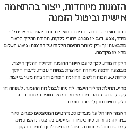
הזמנות מיוחדות, ייצור בהתאמה
אישית וביטול הזמנה
ברוב מוצרי החברה, ובפרט במוצרי נגרות וריהוט המיוצרים לפי
מידה, צבע, דגם או מפרט ייחודי ללקוח, תחילת תהליך הייצור
מתבצעת אך ורק לאחר חתימת הלקוח על ההזמנה וביצוע תשלום
מלא או מקדמה.
הלקוח מודע לכך כי עם אישור ההזמנה ותחילת תהליך הייצור,
מבוצעת הזמנה מיוחדת המיוצרת במיוחד עבורו, לרבות חיתוך
לוחות עץ, הכנת חלקים, התאמת חומרים והקצאת משאבי ייצור.
מרגע תחילת תהליך הייצור, לא ניתן לבטל את ההזמנה, לשנותה או
לקבל החזר כספי, וזאת מאחר והמוצר מיוצר במיוחד עבור
הלקוח ואינו ניתן למכירה חוזרת.
האמור אינו חל על מוצרים סטנדרטיים המסופקים כפריט סגור
באריזה מקורית, כגון כיסאות המגיעים בקופסה מהיצרן, אשר
לגביהם תחול מדיניות הביטול בהתאם לדין ולתנאי התקנון.