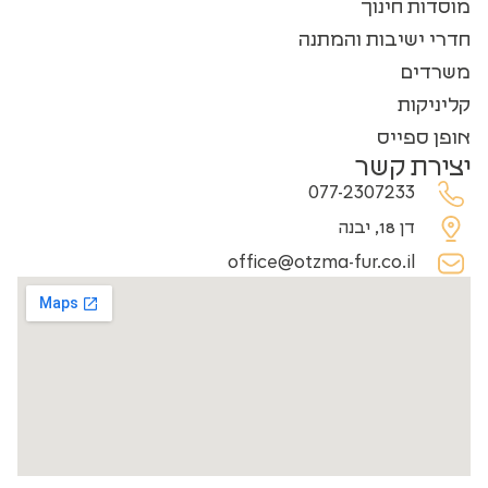
מוסדות חינוך
חדרי ישיבות והמתנה
משרדים
קליניקות
אופן ספייס
יצירת קשר
077-2307233
דן 18, יבנה
office@otzma-fur.co.il