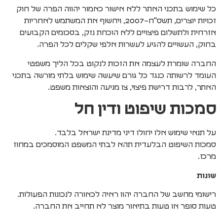
כל שימוש בתכני האתר ללא אישור כאמור יהווה הפרה של חוק
זכויות יוצרים, תשס"ח–2007, ויחשוף את המשתמש לאחריות
אזרחית ולתשלום פיצויים ללא הוכחת נזק, בסכומים הקבועים
בחוק, העשויים להגיע לעשרות אלפי שקלים לכל הפרה.
החברה שומרת לעצמה את הזכות לנקוט בכל הליך משפטי
העומד לרשותה כנגד כל גורם שיעשה שימוש בלתי מורשה בתכני
האתר, לרבות דרישת פיצוי, צו מניעה והוצאות משפט.
סמכות שיפוט ודין חל
על תנאי שימוש אלו יחולו דיני מדינת ישראל בלבד.
סמכות השיפוט הבלעדית תהא לבתי המשפט המוסמכים במחוז
מרכז.
שונות
רישומי מחשב של החברה יהוו ראיה לכאורה לנכונות הפעולות.
טעות סופר או טעות בתיאור מוצר לא תחייב את החברה.