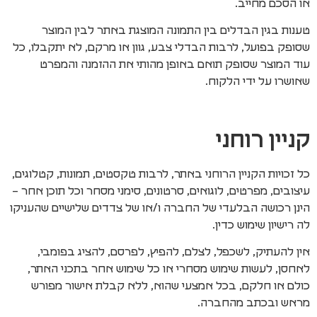
או הסכם מחייב.
טענות בגין הבדלים בין התמונה המוצגת באתר לבין המוצר
שסופק בפועל, לרבות הבדלי צבע, גוון או מרקם, לא יתקבלו, כל
עוד המוצר שסופק תואם באופן מהותי את ההזמנה והמפרט
שאושרו על ידי הלקוח.
קניין רוחני
כל זכויות הקניין הרוחני באתר, לרבות טקסטים, תמונות, קטלוגים,
עיצובים, מפרטים, לוגואים, סרטונים, סימני מסחר וכל תוכן אחר –
הינן רכושה הבלעדי של החברה ו/או של צדדים שלישיים שהעניקו
לה רישיון שימוש כדין.
אין להעתיק, לשכפל, לצלם, להפיץ, לפרסם, להציג בפומבי,
לאחסן, לעשות שימוש מסחרי או כל שימוש אחר בתכני האתר,
כולם או חלקם, בכל אמצעי שהוא, ללא קבלת אישור מפורש
מראש ובכתב מהחברה.