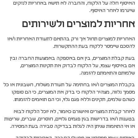
האיסוף חלה על הלקוח, והחברה לא תישא באחריות לנזקים
שייגרמו לאחר האיסוף.
אחריות למוצרים ולשירותים
האחריות למוצרים תחול אך ורק בהתאם לתעודת האחריות ו/או
להסכם שיימסר ללקוח בעת ההתקשרות.
בעת קבלת המוצרים, בין אם באספקה באמצעות החברה ובין
אם באיסוף עצמי, על הלקוח לבדוק את תקינות המוצרים,
שלמותם והתאמתם להזמנה.
בקבלת המוצרים ו/או בחתימה על תעודת משלוח, חשבונית או כל
מסמך נלווה, מצהיר הלקוח כי בדק את המוצרים, כי הם סופקו
כשהם שלמים, תקינים וללא פגם גלוי, וכי הם תואמים להזמנתו.
לאחר קבלת המוצרים ואישורם כאמור, לא יוכל הלקוח לבוא
בטענות ו/או בדרישות בגין פגמים גלויים, חוסרים, שברים, שריטות
או אי התאמות שניתן היה לגלות בבדיקה סבירה בעת המסירה.
באיסוף עצמי ממחסני או מפעלי החברה, האחריות לבדיקה