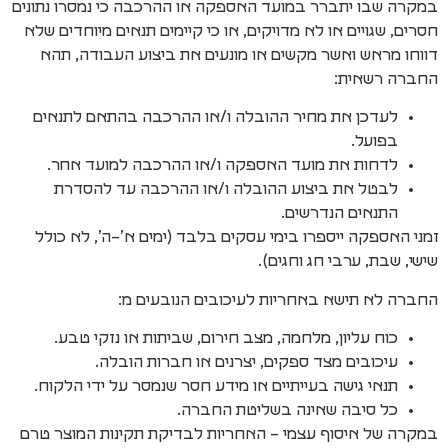
במקרה שבו יתברר במועד האספקה או ההרכבה כי נמסרו נתונים
חסרים, שגויים או לא מדויקים, או כי קיימים תנאים מיוחדים שלא
דווחו מראש ואשר מקשים או מונעים את ביצוע העבודה, תהא
החברה רשאית:
לעדכן את מחיר ההובלה ו/או ההרכבה בהתאם לתנאים
בפועל.
לדחות את מועד האספקה ו/או ההרכבה למועד אחר.
לבטל את ביצוע ההובלה ו/או ההרכבה עד להסדרת
התנאים הנדרשים.
זמני האספקה ייספרו בימי עסקים בלבד (ימים א’–ה’, לא כולל
שישי, שבת, ערבי חג וחגים).
החברה לא תישא באחריות לעיכובים הנובעים מ:
כוח עליון, מלחמה, מצב חירום, שביתות או נזקי טבע.
עיכובים מצד ספקים, יצרנים או חברות הובלה.
תנאי גישה בעייתיים או מידע חסר שנמסר על ידי הלקוח.
כל סיבה שאינה בשליטת החברה.
במקרה של איסוף עצמי – האחריות לבדיקת תקינות המוצר טרם