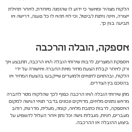
הלקוח מצהיר ומאשר כי ידוע לו שהזמנה מיוחדת, לאחר תחילת
ייצורה, אינה ניתנת לביטול, וכי לא תהא לו כל טענה, דרישה או
תביעה בגין כך.
אספקה, הובלה והרכבה
אספקת המוצרים, לרבות שירותי הובלה ו/או הרכבה, תתבצע אך
ורק לאחר קבלת הצעת מחיר מאת החברה ואישורה על ידי
הלקוח, ובהתאם לתנאים ולמועדים שייקבעו בהצעת המחיר או
בהסכם בין הצדדים.
מתן שירותי הובלה ו/או הרכבה כפוף לכך שהלקוח מסר לחברה
מראש נתונים מלאים, מדויקים ונכונים בדבר תנאי הגישה למקום
האספקה, לרבות כתובת מלאה, קומה, מעלית, מדרגות, רוחב
מעברים, חניות, מגבלות גישה וכל נתון אחר העלול להשפיע על
ביצוע ההובלה או ההרכבה.