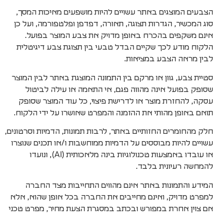
הצבעים המוצגים באתר עשויים להיות מושפעים מאיכות המסך,
סוג המכשיר, הגדרות תצוגה, תאורה, דפדפן ופלטפורמה, ועל כן
אינם משקפים בהכרח באופן מדויק את צבע המוצר בפועל.
הלקוח מודע לכך שקיים הבדל טבעי בין תצוגת צבע דיגיטלית
לבין מראה הצבע במציאות.
סטיית צבע, גוון או מרקם בין התמונה המוצגת באתר לבין המוצר
שסופק בפועל אינה מהווה פגם, אי התאמה או עילה לביטול
עסקה, להחזרת מוצר או לדרישת פיצוי, כל עוד המוצר שסופק
תואם באופן מהותי את ההזמנה והמפרט שאושרו על ידי הלקוח.
חלק מהחומרים החזותיים באתר, לרבות תמונות, הדמיות וסרטונים,
עשויים להיות מבוססים על הדמיות ממוחשבות ו/או תכנים שנוצרו
או עובדו באמצעות טכנולוגיות בינה מלאכותית (AI), ונועדו
להמחשה רעיונית בלבד.
המידע והתמונות באתר אינם מהווים התחייבות מצד החברה
למפרט מדויק, ואינם מחייבים את החברה בכל אופן שהוא, אלא
אם צוין אחרת במפורש ובכתב במסגרת הצעת מחיר, מפרט טכני